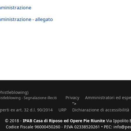
mministrazione
mministrazione - allegato
whistleblowing)
Privacy
Amministratori ed espe
stleblowing - Segnalazione illeciti
">
erti ex art. 32 d.l. 90/2014
URP
Dichiarazione di accessibilità
© 2018 -
IPAB Casa di Riposo ed Opere Pie Riunite
Via Ippolito 
Codice Fiscale 96000450260 - P.IVA 02338520261 • PEC: info@pec