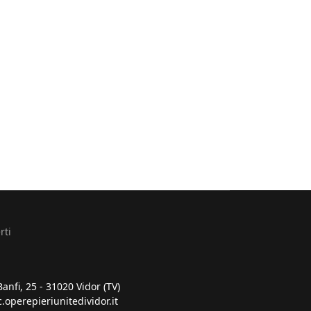
rti
Banfi, 25 - 31020 Vidor (TV)
.operepieriunitedividor.it