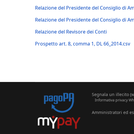
Relazione del Presidente del Consiglio di A
Relazione del Presidente del Consiglio di A
Relazione del Revisore dei Conti
Prospetto art. 8, comma 1, DL 66_2014.csv
Segnala un illecito (
Informativa privacy Whi
Amministratori ed esp